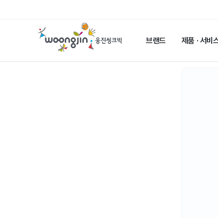
웅
진
브랜드
제품 · 서비
씽
크
빅
메
인
페
이
지