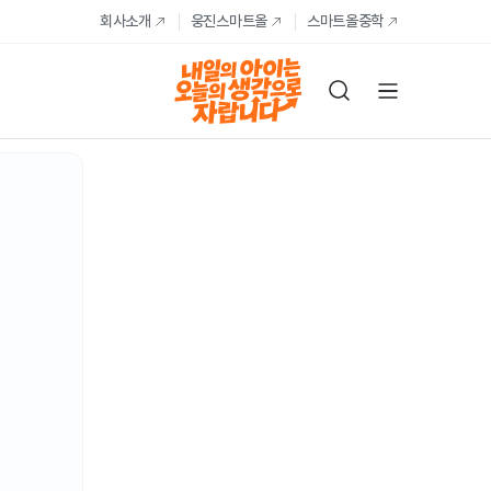
회사소개
웅진스마트올
스마트올중학