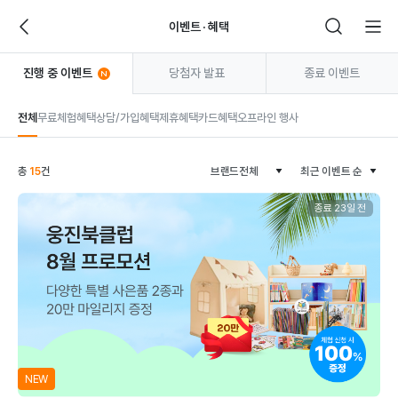
이벤트 · 혜택
진행 중 이벤트
당첨자 발표
종료 이벤트
전체
무료체험혜택
상담/가입혜택
제휴혜택
카드혜택
오프라인 행사
웅
총
15
건
진
씽
종료 23일 전
크
빅
이
벤
트
·
NEW
혜