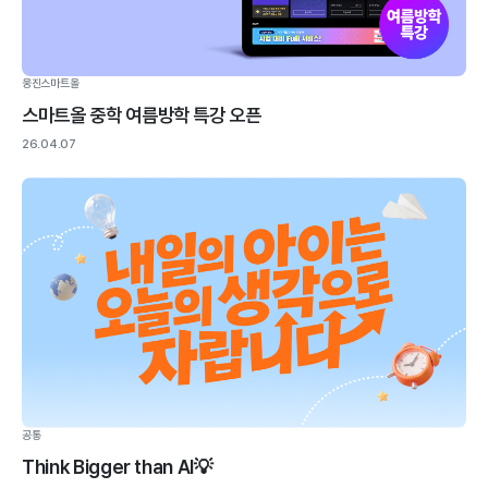
웅진스마트올
스마트올 중학 여름방학 특강 오픈
26.04.07
공통
Think Bigger than AI💡