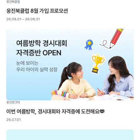
웅진북클럽
택
웅진북클럽 8월 가입 프로모션
리
26.08.01 ~ 26.08.31
스
트
중
진
행
중
이
벤
트
웅진씽크빅
이번 여름방학, 경시대회와 자격증에 도전해요🫶
26.07.01