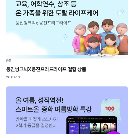
공통
웅진씽크빅X웅진프리드라이프 결합 상품
26.04.10