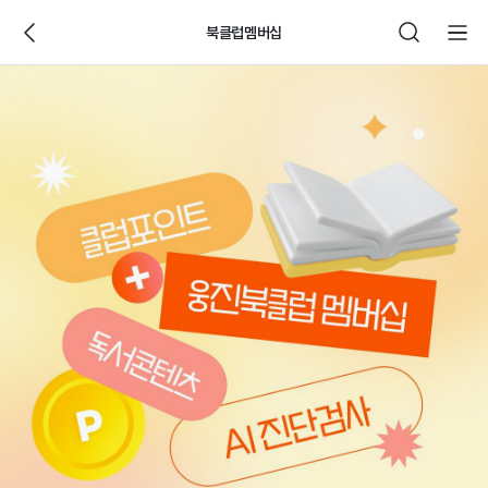
북클럽멤버십
웅
진
씽
크
빅
제
품
상
세
페
이
지