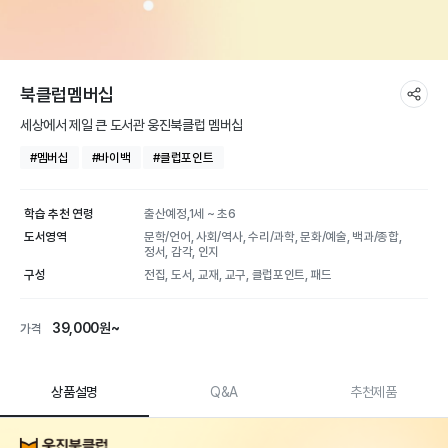
북클럽멤버십
세상에서 제일 큰 도서관 웅진북클럽 멤버십
#멤버십
#바이백
#클럽포인트
학습 추천 연령
출산예정,1세 ~ 초6
도서영역
문학/언어, 사회/역사, 수리/과학, 문화/예술, 백과/종합,
정서, 감각, 인지
구성
전집, 도서, 교재, 교구, 클럽포인트, 패드
39,000원~
가격
상품설명
Q&A
추천제품
북클럽멤버십 | 학습
상품 상세 설명