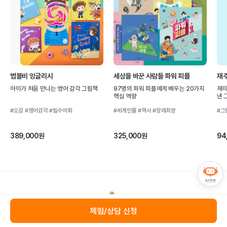
범블비 잉글리시
세상을 바꾼 사람들 파워 피플
재주
아이가 처음 만나는 영어 감각 그림책
97명의 파워 피플에게 배우는 20가지
재미
핵심 역량
낸 
#오감
#영어감각
#필수어휘
#세계인물
#역사
#장래희망
#그
389,000원
325,000원
94
체험/상담 신청