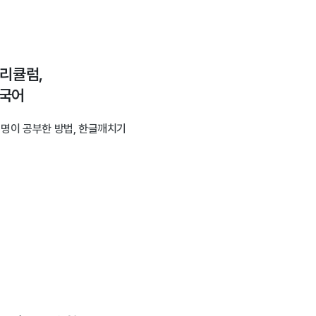
커리큘럼,
/국어
 1명이 공부한 방법, 한글깨치기