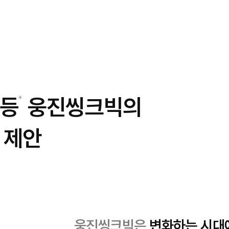
1등
웅진씽크빅의
습 제안
웅진씽크빅은
변화하는 시대