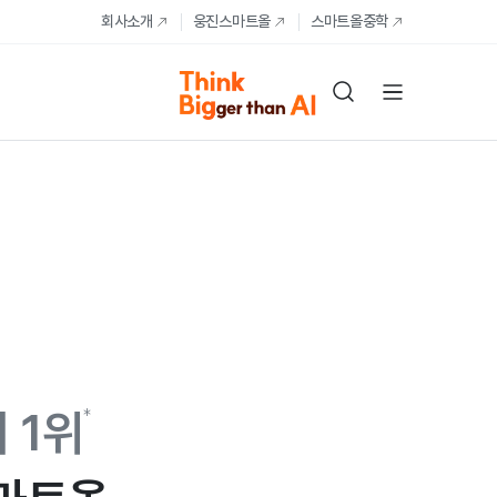
회사소개
웅진스마트올
스마트올중학
 1위