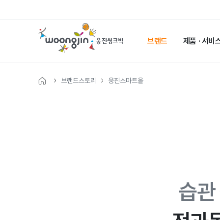
웅
진
브랜드
제품 · 서비
씽
크
빅
브랜드스토리
웅진스마트올
메
인
페
이
지
습관 