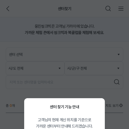
센터찾기
웅진씽크빅은 고객님 가까이에 있습니다.
가까운 체험 존에서 씽크빅과 북클럽을 체험해 보세요.
웅
진
센터 선택
씽
크
빅
센
터
찾
총
0
개
내 위치 중심으로 지도 보기
센터 찾기 기능 안내
기
검
고객님의 현재 계신 위치를 기준으로
가까운 센터부터 안내해 드리겠습니다.