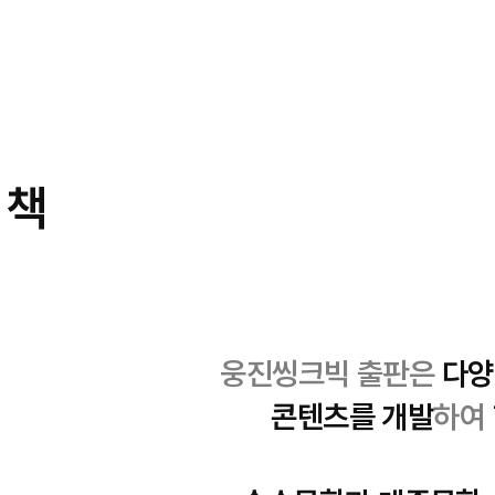
 책
웅진씽크빅 출판은
다양
콘텐츠를 개발
하여