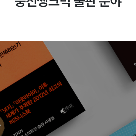
웅진씽크빅 출판 분야