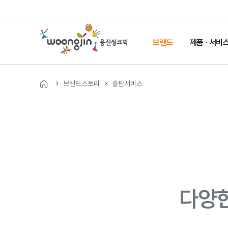
웅
진
브랜드
제품 · 서비
씽
크
빅
브랜드스토리
출판서비스
메
인
페
이
지
다양