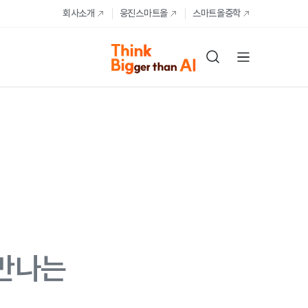
회사소개
웅진스마트올
스마트올중학
 만나는