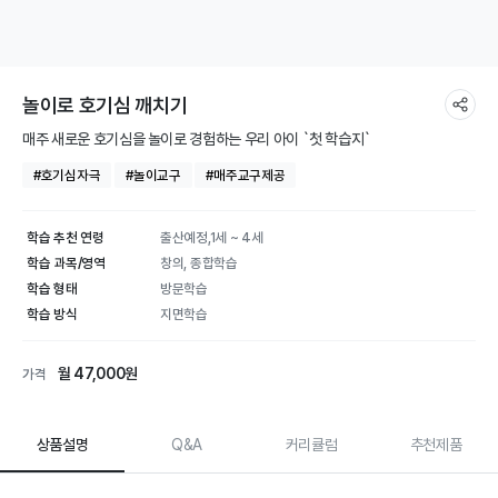
놀이로 호기심 깨치기
매주 새로운 호기심을 놀이로 경험하는 우리 아이 `첫 학습지`
#호기심자극
#놀이교구
#매주교구제공
학습 추천 연령
출산예정,1세 ~ 4세
학습 과목/영역
창의, 종합학습
학습 형태
방문학습
학습 방식
지면학습
월 47,000원
가격
상품설명
Q&A
커리큘럼
추천제품