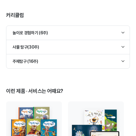
집중 놀이를 할 수 있습니다.
놀이로 시작하고 싶은 아이, 홈스쿨링만으로 지루함을 느끼는 1세 ~
4세 학습자에게 추천됩니다.
커리큘럼
커리큘럼
놀이로 경험하기 (6주)
사물 탐구(30주)
주제탐구 (16주)
이런 제품 · 서비스는 어때요?