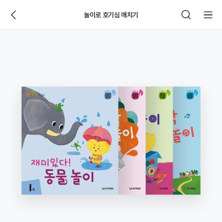
놀이로 호기심 깨치기
웅
진
씽
크
빅
제
품
상
세
페
이
지