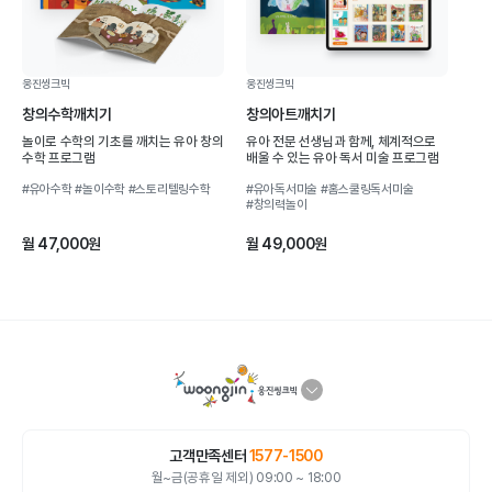
웅진씽크빅
웅진씽크빅
창의수학깨치기
창의아트깨치기
놀이로 수학의 기초를 깨치는 유아 창의
유아 전문 선생님과 함께, 체계적으로
수학 프로그램
배울 수 있는 유아 독서 미술 프로그램
#유아수학
#놀이수학
#스토리텔링수학
#유아독서미술
#홈스쿨링독서미술
#창의력놀이
월 47,000원
월 49,000원
고객만족센터
1577-1500
월~금(공휴일 제외) 09:00 ~ 18:00