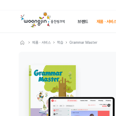
웅
진
브랜드
제품 · 서비
씽
크
빅
제품 · 서비스
학습
Grammar Master
메
인
웅
페
이
진
지
씽
크
빅
제