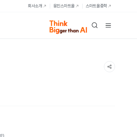
회사소개
웅진스마트올
스마트올중학
방)