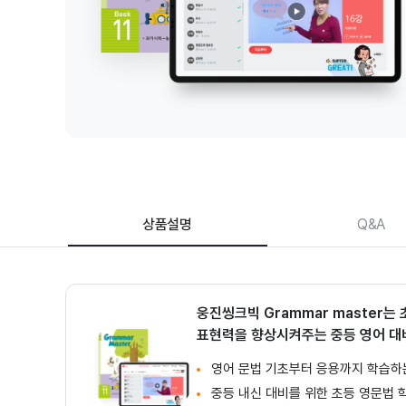
품
상
세
페
이
지
상품설명
Q&A
Grammar Master | 영어 학습
상품 핵심 요약
웅진씽크빅 Grammar master는 
표현력을 향상시켜주는 중등 영어 대
영어 문법 기초부터 응용까지 학습하
중등 내신 대비를 위한 초등 영문법 