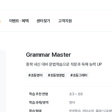
스
이벤트 · 혜택
센터찾기
고객지원
Grammar Master
중학 내신 대비 문법학습으로 작문과 독해 능력 UP
#초등영어
#초등영문법
#초등그래머
학습 추천 연령
초3 ~ 초6
학습 과목/영역
영어
학습 형태
방문학습, 센터수업, 클래스(공부