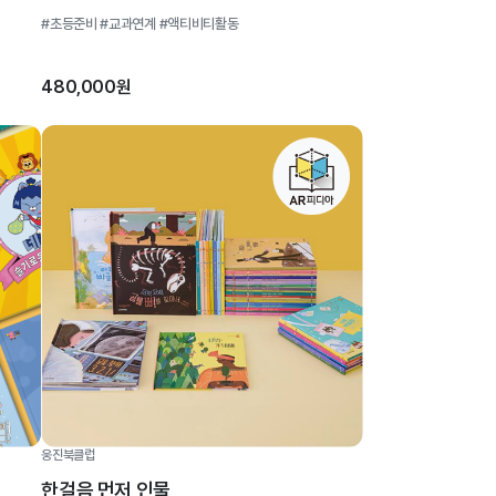
#초등준비
#교과연계
#액티비티활동
480,000원
웅진북클럽
한걸음 먼저 인물