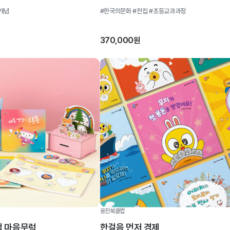
개념
#한국의문화
#전집
#초등교과과정
370,000원
웅진북클럽
책 마음무럭
한걸음 먼저 경제