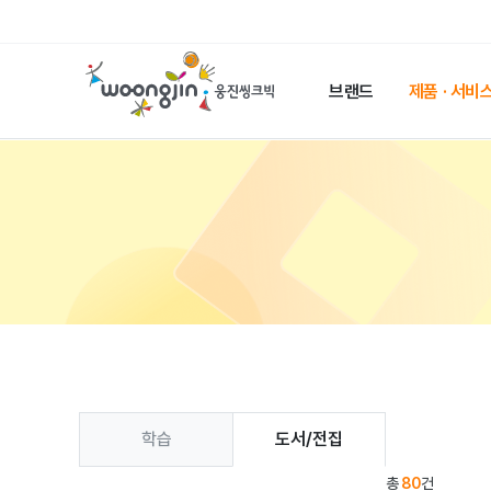
웅
진
브랜드
제품 · 서비
씽
크
웅
빅
진
메
씽
인
크
페
빅
이
제
지
품
과
목
페
이
제
학습
도서/전집
지
이
품
총
80
건