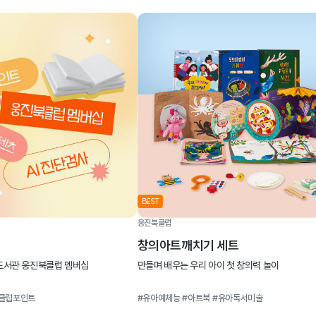
BEST
웅진북클럽
창의아트깨치기 세트
 도서관 웅진북클럽 멤버십
만들며 배우는 우리 아이 첫 창의력 놀이
클럽포인트
#유아예체능
#아트북
#유아독서미술