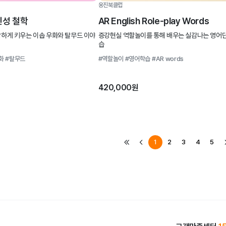
웅진북클럽
인성 철학
AR English Role-play Words
하게 키우는 이솝 우화와 탈무드 이야
증강현실 역할놀이를 통해 배우는 실감나는 영어단
습
화
#탈무드
#역할놀이
#영어학습
#AR words
420,000원
1
2
3
4
5