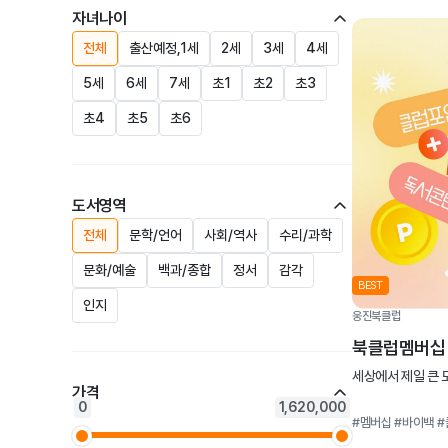
미
자녀나이
·
지
전체
출산예정,1세
2세
3세
4세
서
5세
6세
7세
초1
초2
초3
비
초4
초5
초6
스
도서영역
전체
문학/언어
사회/역사
수리/과학
문화/예술
백과/종합
정서
감각
BEST
인지
웅진북클럽
북클럽멤버십
세상에서 제일 큰
가격
0
1,620,000
#멤버십
#바이백
#