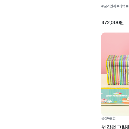
#교과연계
#과학
#
372,000원
웅진북클럽
첫 감정 그림