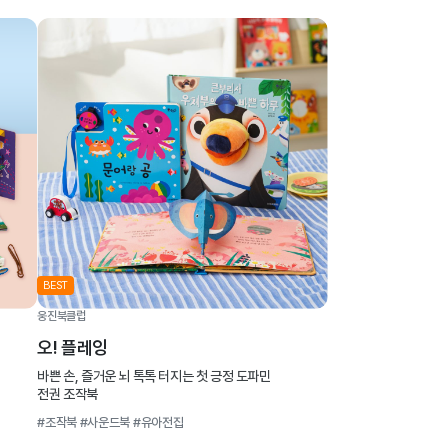
BEST
웅진북클럽
오! 플레잉
바쁜 손, 즐거운 뇌 톡톡 터지는 첫 긍정 도파민
전권 조작북
#조작북
#사운드북
#유아전집