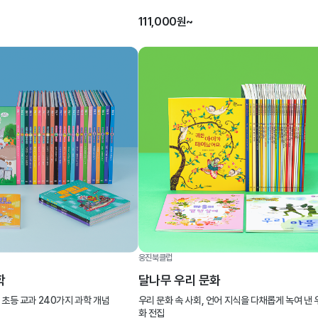
111,000원~
웅진북클럽
학
달나무 우리 문화
초등 교과 240가지 과학 개념
우리 문화 속 사회, 언어 지식을 다채롭게 녹여 낸 
화 전집