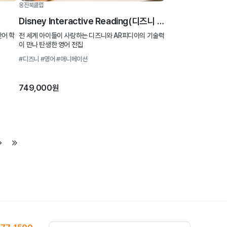
웅진북클럽
Disney Interactive Reading(디즈니 인터랙티브 리딩)
어 학
전 세계 아이들이 사랑하는 디즈니와 AR피디아의 기술력
이 만나 탄생한 영어 전집
#디즈니
#영어
#애니메이션
749,000원
기