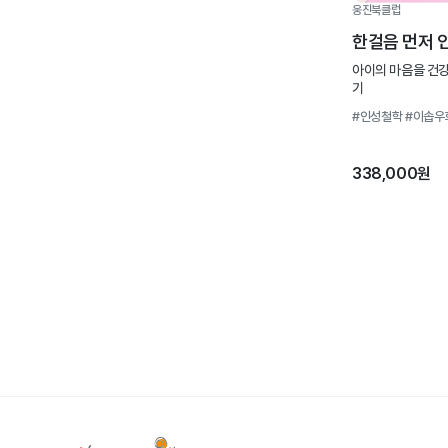
웅진북클럽
한걸음 먼저 
아이의 마음을 건강
기
#인성철학
#이솝우
338,000원