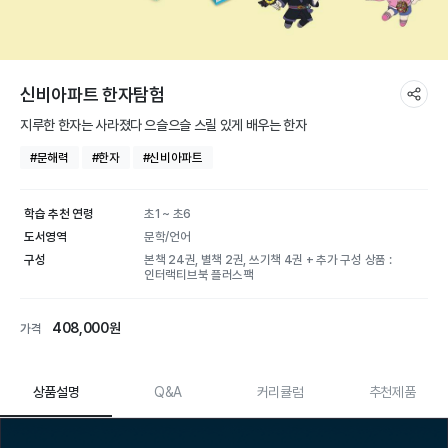
신비아파트 한자탐험
지루한 한자는 사라졌다 으슬으슬 스릴 있게 배우는 한자
#문해력
#한자
#신비아파트
학습 추천 연령
초1 ~ 초6
도서영역
문학/언어
구성
본책 24권, 별책 2권, 쓰기책 4권 + 추가 구성 상품 :
인터랙티브북 플러스팩
408,000원
가격
상품설명
Q&A
커리큘럼
추천제품
신비아파트 한자탐험 | 학습
상품 상세 설명