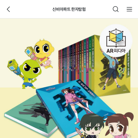
신비아파트 한자탐험
웅
진
씽
크
빅
제
품
상
세
페
이
지