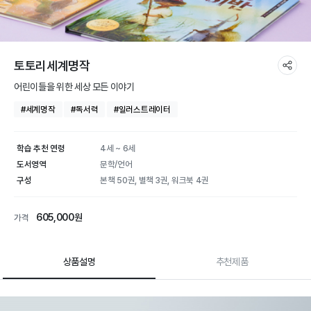
토토리세계명작
어린이들을 위한 세상 모든 이야기
#세계명작
#독서력
#일러스트레이터
학습 추천 연령
4세 ~ 6세
도서영역
문학/언어
구성
본책 50권, 별책 3권, 워크북 4권
605,000원
가격
상품설명
추천제품
토토리세계명작 | 학습
상품 상세 설명