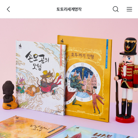
토토리세계명작
웅
진
씽
크
빅
제
품
상
세
페
이
지