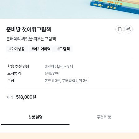
준비땅 첫어휘그림책
문해력의 씨앗을 틔우는 그림책
#아기생활
#아기어휘력
#그림책
학습 추천 연령
출산예정,1세 ~ 3세
도서영역
문학/언어
구성
본책 50권, 부모길잡이책 2권
518,000원
가격
상품설명
추천제품
준비땅 첫어휘그림책 | 학습
상품 상세 설명