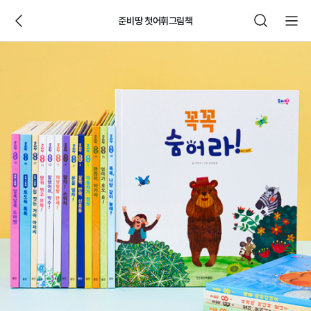
준비땅 첫어휘그림책
웅
진
씽
크
빅
제
품
상
세
페
이
지