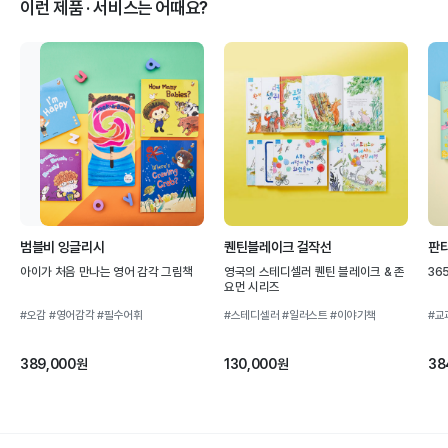
이런 제품 · 서비스는 어때요?
범블비 잉글리시
퀜틴블레이크 걸작선
판타
아이가 처음 만나는 영어 감각 그림책
영국의 스테디셀러 퀜틴 블레이크 & 존
36
요먼 시리즈
#오감
#영어감각
#필수어휘
#스테디셀러
#일러스트
#이야기책
#교
389,000원
130,000원
38