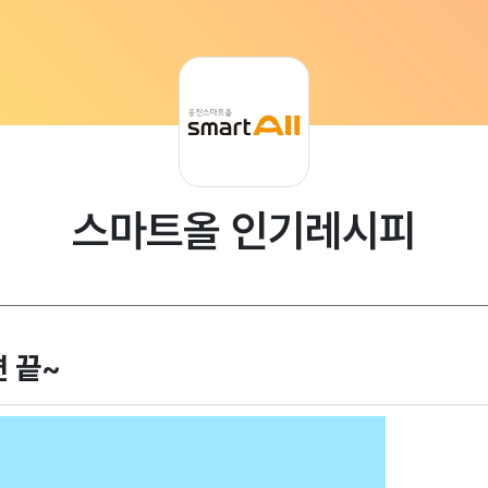
스마트올 인기레시피
면 끝~