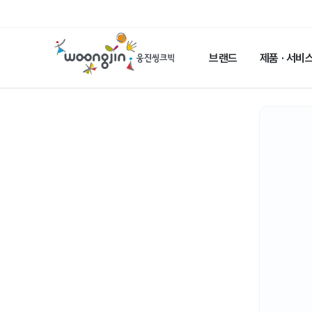
웅
진
브랜드
제품 · 서비
씽
크
빅
메
인
페
이
지