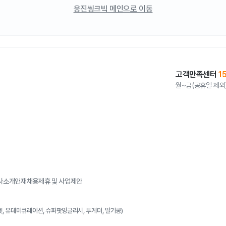
웅진씽크빅 메인으로 이동
고객만족센터
1
월~금(공휴일 제외) 
사소개
인재채용
제휴 및 사업제안
켓, 유데미큐레이션, 슈퍼팟잉글리시, 투게더, 딸기콩)