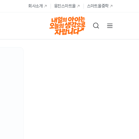
회사소개
웅진스마트올
스마트올중학