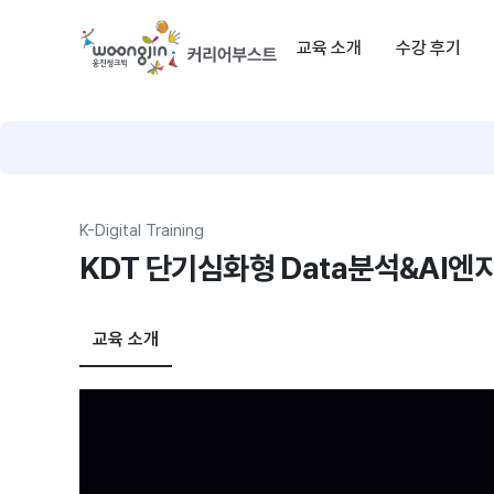
웅
교육 소개
수강 후기
진
씽
크
빅
메
인
페
K-Digital Training
이
KDT 단기심화형 Data분석&AI엔지
지
교육 소개