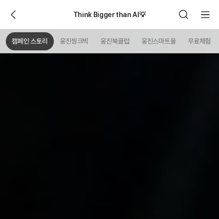
Think Bigger than AI💡
캠페인 스토리
웅진씽크빅
웅진북클럽
웅진스마트올
무료체험 